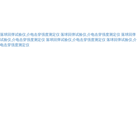
落球回弹试验仪,介电击穿强度测定仪
落球回弹试验仪,介电击穿强度测定仪
落球回弹
试验仪,介电击穿强度测定仪
落球回弹试验仪,介电击穿强度测定仪
落球回弹试验仪,介
电击穿强度测定仪