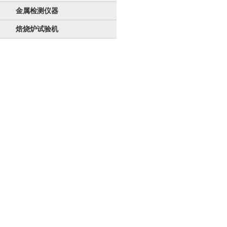
金属检测仪器
焙烧炉试验机