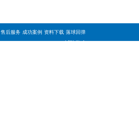
售后服务
成功案例
资料下载
落球回弹
试验仪,介
电击穿强
度测定仪