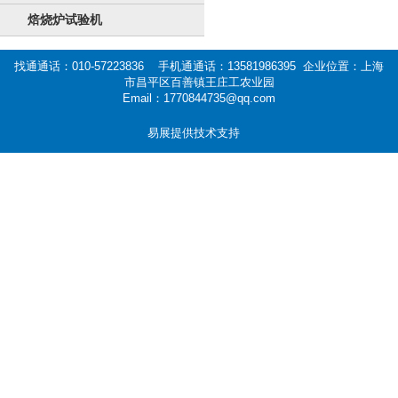
焙烧炉试验机
找通通话：010-57223836 手机通通话：13581986395 企业位置：上海
市昌平区百善镇王庄工农业园
Email：1770844735@qq.com
易展提供技术支持