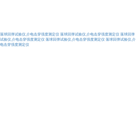
落球回弹试验仪,介电击穿强度测定仪
落球回弹试验仪,介电击穿强度测定仪
落球回弹
试验仪,介电击穿强度测定仪
落球回弹试验仪,介电击穿强度测定仪
落球回弹试验仪,介
电击穿强度测定仪