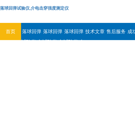
落球回弹试验仪,介电击穿强度测定仪
首页
落球回弹
落球回弹
落球回弹
技术文章
售后服务
成
试验仪,介
试验仪,介
试验仪,介
电击穿强
电击穿强
电击穿强
度测定仪
度测定仪
度测定仪