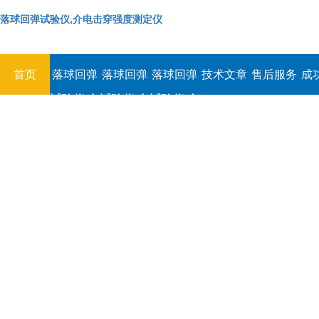
落球回弹试验仪,介电击穿强度测定仪
首页
落球回弹
落球回弹
落球回弹
技术文章
售后服务
成
试验仪,介
试验仪,介
试验仪,介
电击穿强
电击穿强
电击穿强
度测定仪
度测定仪
度测定仪