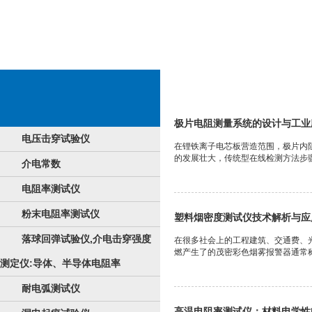
技術好文章
极片电阻测量系统的设计与工业
电压击穿试验仪
在锂铁离子电芯板营造范围，极片内
的发展壮大，传统型在线检测方法步骤
介电常数
电阻率测试仪
粉末电阻率测试仪
塑料烟密度测试仪技术解析与应
落球回弹试验仪,介电击穿强度
在很多社会上的工程建筑、交通费、
燃产生了的茂密彩色烟雾报警器通常称
测定仪:导体、半导体电阻率
耐电弧测试仪
高温电阻率测试仪：材料电学性